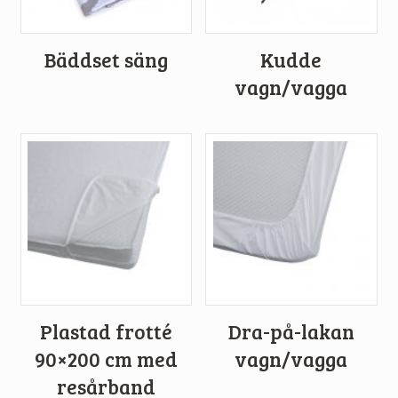
Bäddset säng
Kudde
vagn/vagga
Plastad frotté
Dra-på-lakan
90×200 cm med
vagn/vagga
resårband