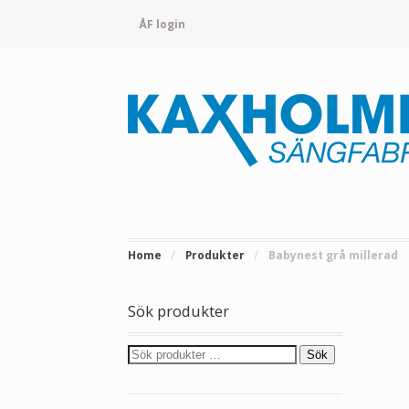
ÅF login
Home
/
Produkter
/
Babynest grå millerad
Sök produkter
Sök