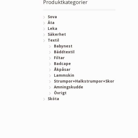
Produktkategorier
Sova
Äta
Leka
Säkerhet
Textil
Babynest
Bäddtextil
Filtar
Badcape
Åkpåsar
Lammskin
Strumpor+Halkstrumpor+Skor
Amningskudde
Övrigt
Sköta