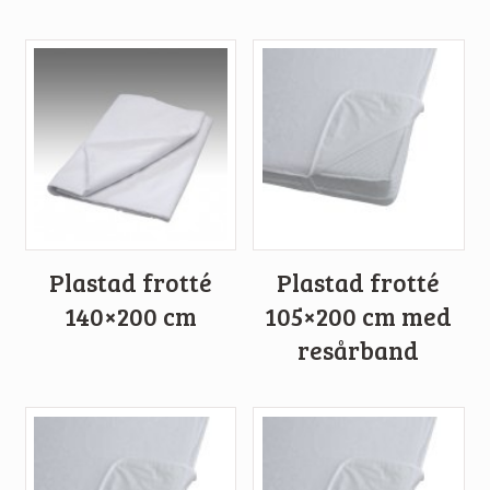
Plastad frotté
Plastad frotté
140×200 cm
105×200 cm med
resårband