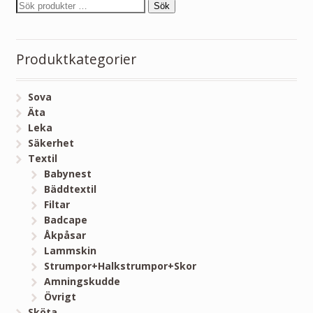
Sök
Produktkategorier
Sova
Äta
Leka
Säkerhet
Textil
Babynest
Bäddtextil
Filtar
Badcape
Åkpåsar
Lammskin
Strumpor+Halkstrumpor+Skor
Amningskudde
Övrigt
Sköta