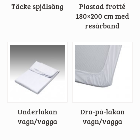
Täcke spjälsäng
Plastad frotté
180×200 cm med
resårband
Underlakan
Dra-på-lakan
vagn/vagga
vagn/vagga