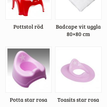
Pottstol röd
Badcape vit uggla
80×80 cm
Potta star rosa
Toasits star rosa