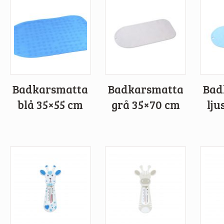
Badkarsmatta
Badkarsmatta
Bad
blå 35×55 cm
grå 35×70 cm
lju