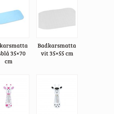
karsmatta
Badkarsmatta
sblå 35×70
vit 35×55 cm
cm