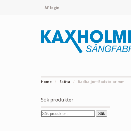
ÅF login
Home
/
Sköta
/
Badbaljor+Badstolar mm
Sök produkter
Sök