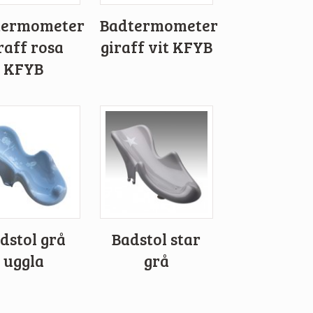
termometer
Badtermometer
raff rosa
giraff vit KFYB
KFYB
dstol grå
Badstol star
uggla
grå