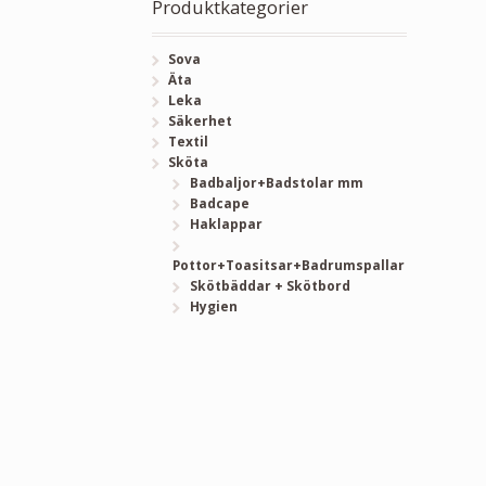
Produktkategorier
Sova
Äta
Leka
Säkerhet
Textil
Sköta
Badbaljor+Badstolar mm
Badcape
Haklappar
Pottor+Toasitsar+Badrumspallar
Skötbäddar + Skötbord
Hygien