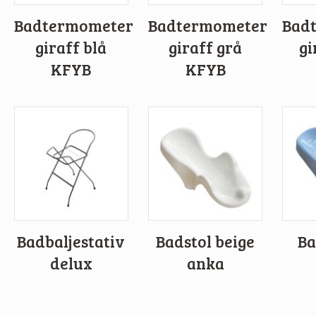
Badtermometer
Badtermometer
Bad
giraff blå
giraff grå
gi
KFYB
KFYB
Badbaljestativ
Badstol beige
Ba
delux
anka