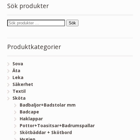
Sök produkter
Sök
Produktkategorier
Sova
Äta
Leka
Säkerhet
Textil
Sköta
Badbaljor+Badstolar mm
Badcape
Haklappar
Pottor+Toasitsar+Badrumspallar
Skötbäddar + Skötbord
Hygien