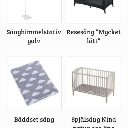
Sänghimmelstativ
Resesäng ”Mycket
golv
lätt”
Bäddset säng
Spjälsäng Nina