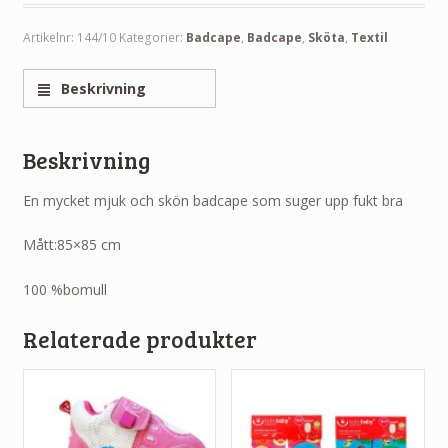
Artikelnr:
144/10
Kategorier:
Badcape
,
Badcape
,
Sköta
,
Textil
Beskrivning
Beskrivning
En mycket mjuk och skön badcape som suger upp fukt bra
Mått:85×85 cm
100 %bomull
Relaterade produkter