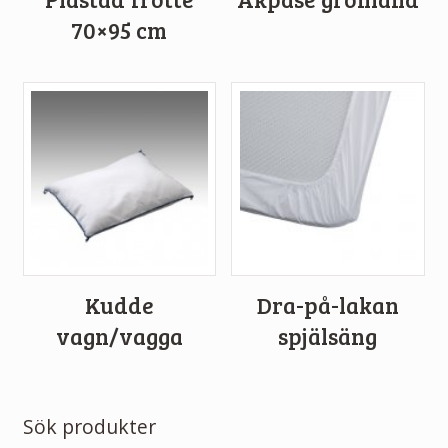
70×95 cm
Kudde
Dra-på-lakan
vagn/vagga
spjälsäng
Sök produkter