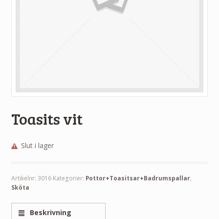
Toasits vit
Slut i lager
Artikelnr:
3016
Kategorier:
Pottor+Toasitsar+Badrumspallar
,
Sköta
Beskrivning