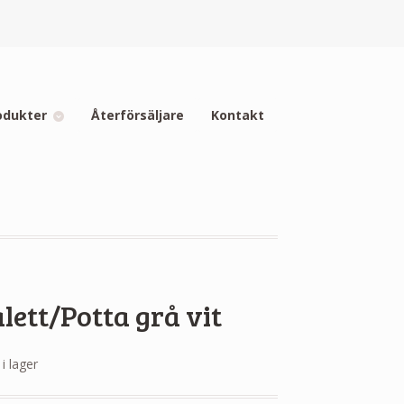
odukter
Återförsäljare
Kontakt
lett/Potta grå vit
 i lager