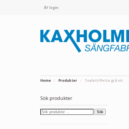
ÅF login
Home
/
Produkter
/
Toalett/Potta grå vit
Sök produkter
Sök