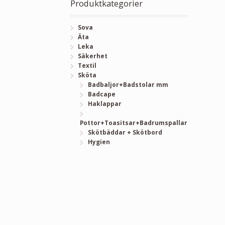
Produktkategorier
Sova
Äta
Leka
Säkerhet
Textil
Sköta
Badbaljor+Badstolar mm
Badcape
Haklappar
Pottor+Toasitsar+Badrumspallar
Skötbäddar + Skötbord
Hygien