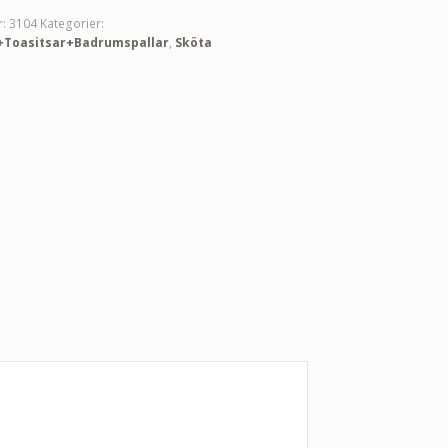
r:
3104
Kategorier:
+Toasitsar+Badrumspallar
,
Sköta