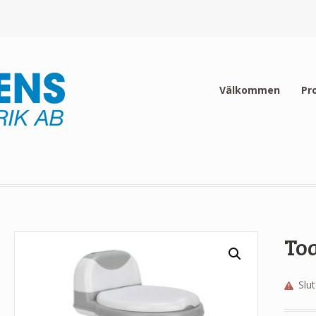
Välkommen
Pr
Toa
Slut