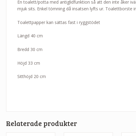
En toalett/potta med antiglidfunktion så att den inte åker ivä
mjuk sits. Enkel tömning då insatsen lyfts ur. Toalettborste i
Toalettpapper kan sättas fast i ryggstödet
Längd 40 cm
Bredd 30 cm
Höjd 33 cm
Sitthöjd 20 cm
Relaterade produkter