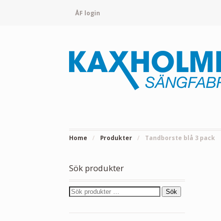
ÅF login
Home
/
Produkter
/
Tandborste blå 3 pack
Sök produkter
Sök