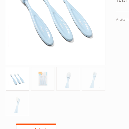
12 st i
Artikeln