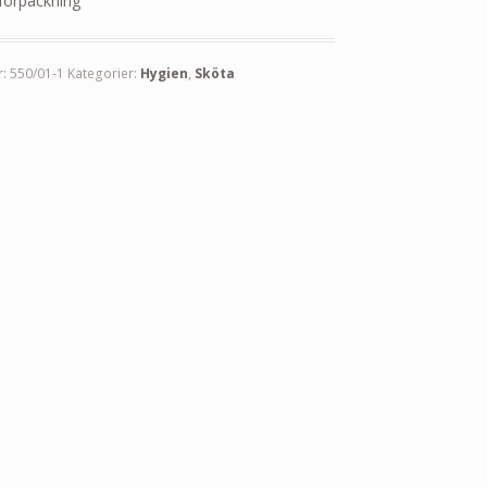
 förpackning
r:
550/01-1
Kategorier:
Hygien
,
Sköta