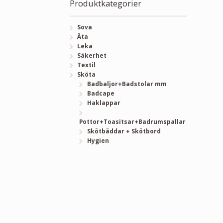
Produktkategorier
Sova
Äta
Leka
Säkerhet
Textil
Sköta
Badbaljor+Badstolar mm
Badcape
Haklappar
Pottor+Toasitsar+Badrumspallar
Skötbäddar + Skötbord
Hygien