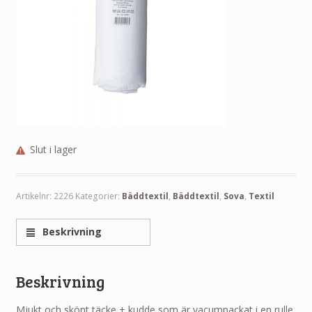
Slut i lager
Artikelnr:
2226
Kategorier:
Bäddtextil
,
Bäddtextil
,
Sova
,
Textil
Beskrivning
Beskrivning
Mjukt och skönt täcke + kudde som är vacumpackat i en rulle.