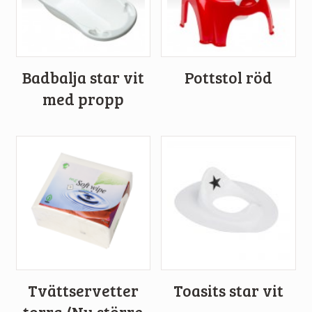
Badbalja star vit
Pottstol röd
med propp
Tvättservetter
Toasits star vit