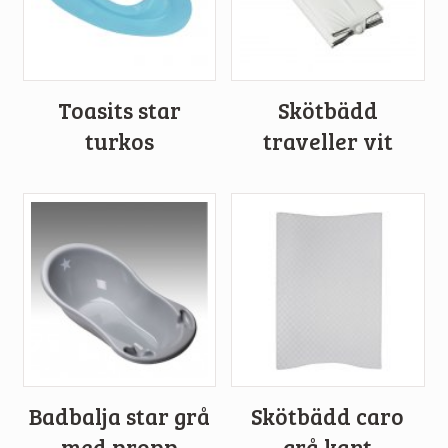
Toasits star
Skötbädd
turkos
traveller vit
Badbalja star grå
Skötbädd caro
med propp
grå kant