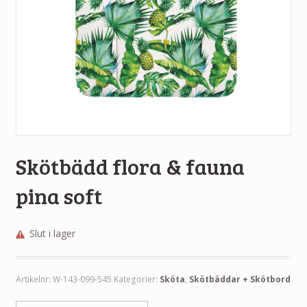
Skötbädd flora & fauna
pina soft
Slut i lager
Artikelnr:
W-143-099-545
Kategorier:
Sköta
,
Skötbäddar + Skötbord