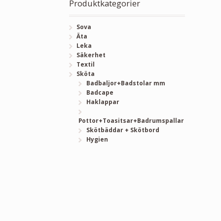
Produktkategorier
Sova
Äta
Leka
Säkerhet
Textil
Sköta
Badbaljor+Badstolar mm
Badcape
Haklappar
Pottor+Toasitsar+Badrumspallar
Skötbäddar + Skötbord
Hygien