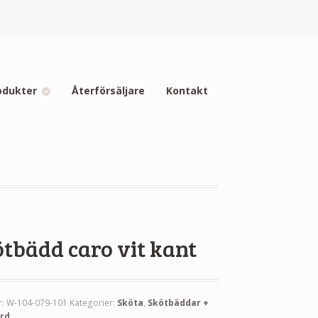
odukter
Återförsäljare
Kontakt
tbädd caro vit kant
r:
W-104-079-101
Kategorier:
Sköta
,
Skötbäddar +
rd