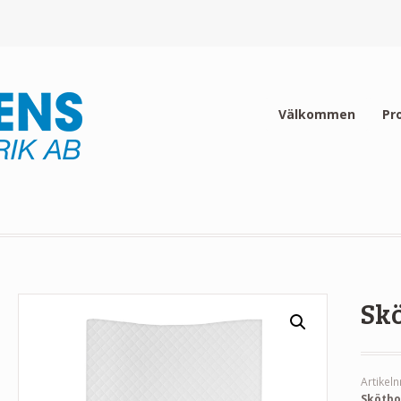
Välkommen
Pr
Skö
Artikeln
Skötbo