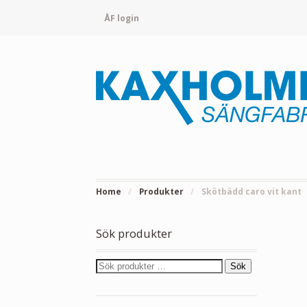
ÅF login
Home
/
Produkter
/
Skötbädd caro vit kant
Sök produkter
Sök