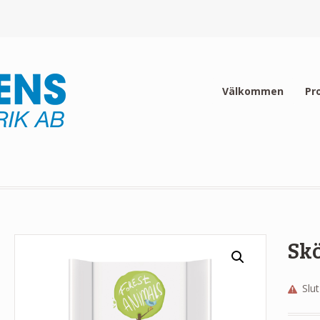
Välkommen
Pr
Sk
Slut