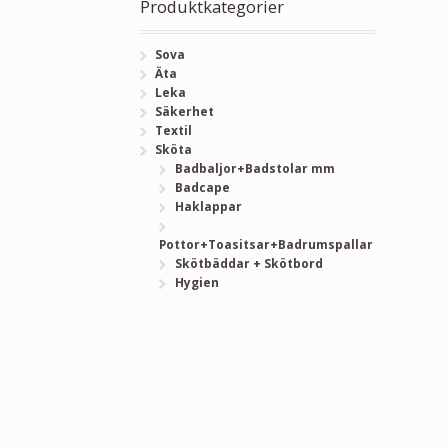
Produktkategorier
Sova
Äta
Leka
Säkerhet
Textil
Sköta
Badbaljor+Badstolar mm
Badcape
Haklappar
Pottor+Toasitsar+Badrumspallar
Skötbäddar + Skötbord
Hygien