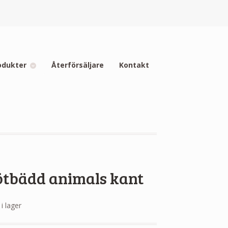
odukter
Återförsäljare
Kontakt
ötbädd animals kant
 i lager