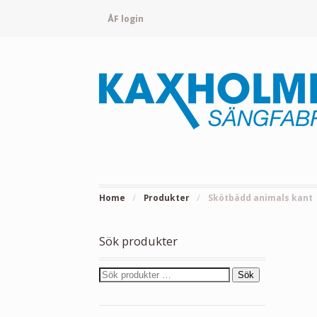
ÅF login
Home
/
Produkter
/
Skötbädd animals kant
Sök produkter
Sök