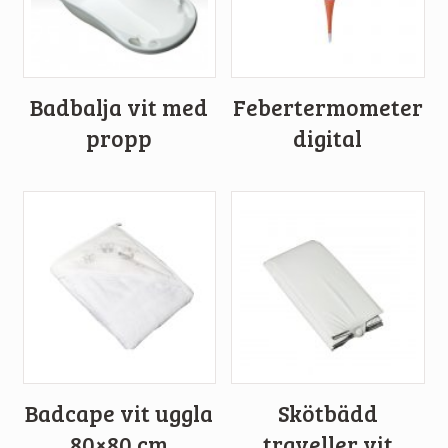
Badbalja vit med
Febertermometer
propp
digital
Badcape vit uggla
Skötbädd
80×80 cm
traveller vit