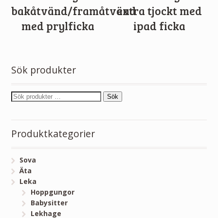
bakåtvänd/framåtvänd
extra tjockt med
med prylficka
ipad ficka
Sök produkter
Sök
Produktkategorier
Sova
Äta
Leka
Hoppgungor
Babysitter
Lekhage