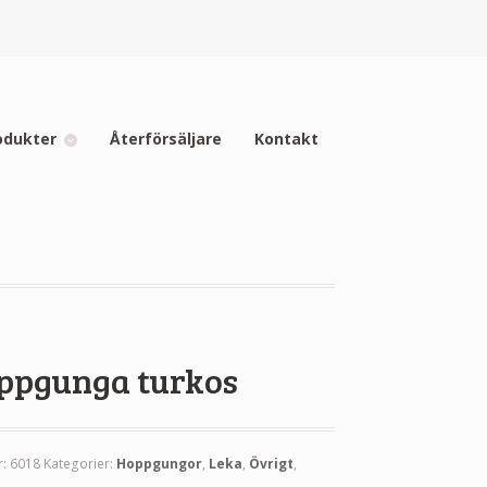
odukter
Återförsäljare
Kontakt
ppgunga turkos
r:
6018
Kategorier:
Hoppgungor
,
Leka
,
Övrigt
,