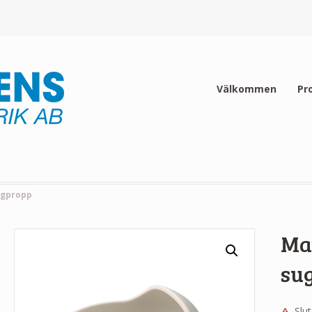
Välkommen
Pr
ugpropp
Mat
su
Slut