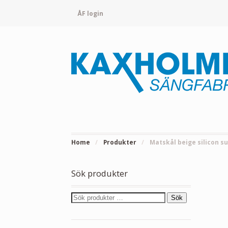
ÅF login
Home
/
Produkter
/
Matskål beige silicon s
Sök produkter
Sök