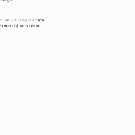
r:
1481/04
Kategorier:
Äta
,
r+matskålar+skedar