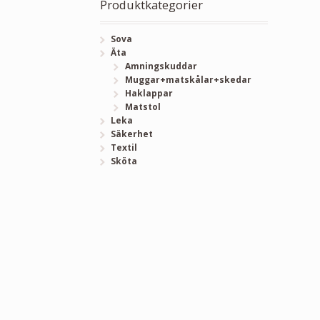
Produktkategorier
Sova
Äta
Amningskuddar
Muggar+matskålar+skedar
Haklappar
Matstol
Leka
Säkerhet
Textil
Sköta