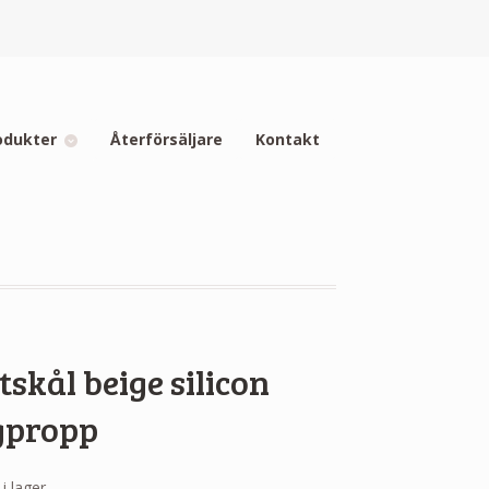
odukter
Återförsäljare
Kontakt
skål beige silicon
gpropp
 i lager