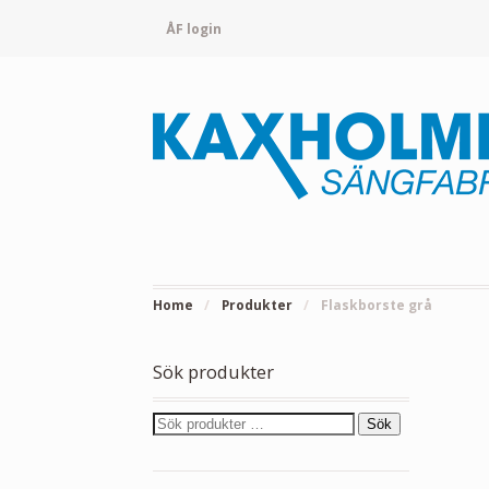
ÅF login
Home
/
Produkter
/
Flaskborste grå
Sök produkter
Sök