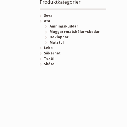
Produktkategorier
Sova
Äta
Amningskuddar
Muggar+matskålar+skedar
Haklappar
Matstol
Leka
Säkerhet
Textil
Sköta