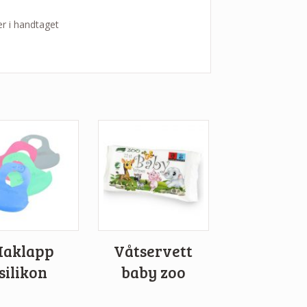
er i handtaget
Haklapp
Våtservett
silikon
baby zoo