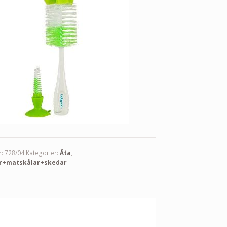
r:
728/04
Kategorier:
Äta
,
r+matskålar+skedar