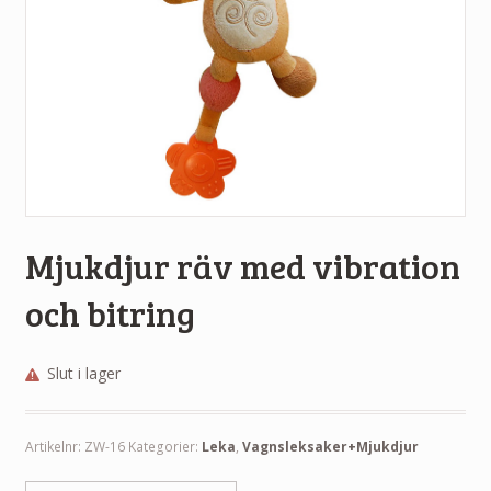
Mjukdjur räv med vibration
och bitring
Slut i lager
Artikelnr:
ZW-16
Kategorier:
Leka
,
Vagnsleksaker+Mjukdjur