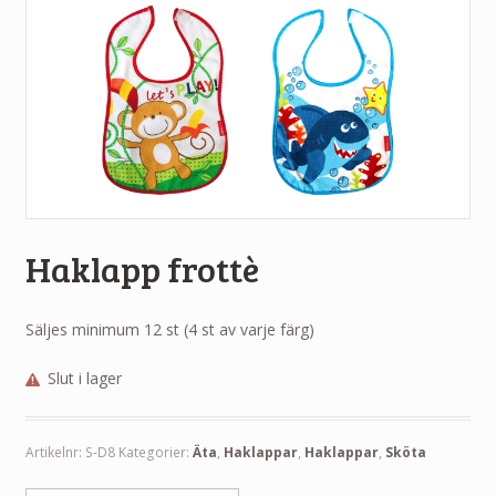
Haklapp frottè
Säljes minimum 12 st (4 st av varje färg)
Slut i lager
Artikelnr:
S-D8
Kategorier:
Äta
,
Haklappar
,
Haklappar
,
Sköta