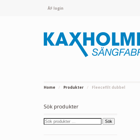
ÅF login
Home
/
Produkter
/
Fleecefilt dubbel
Sök produkter
Sök