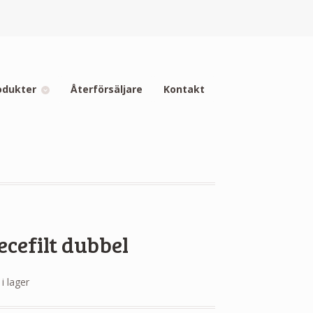
odukter
Återförsäljare
Kontakt
ecefilt dubbel
 i lager