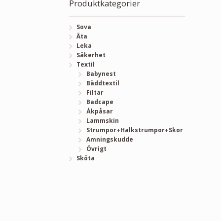
Produktkategorier
Sova
Äta
Leka
Säkerhet
Textil
Babynest
Bäddtextil
Filtar
Badcape
Åkpåsar
Lammskin
Strumpor+Halkstrumpor+Skor
Amningskudde
Övrigt
Sköta