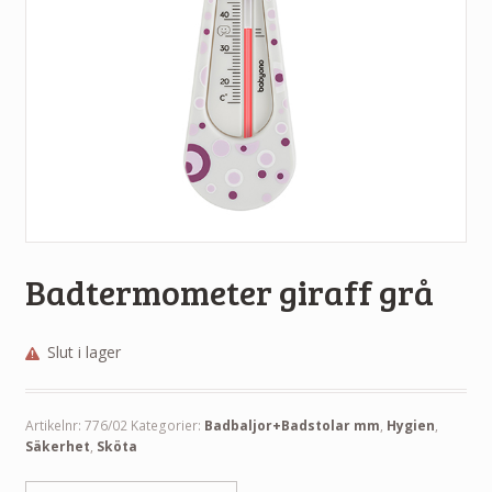
Badtermometer giraff grå
Slut i lager
Artikelnr:
776/02
Kategorier:
Badbaljor+Badstolar mm
,
Hygien
,
Säkerhet
,
Sköta