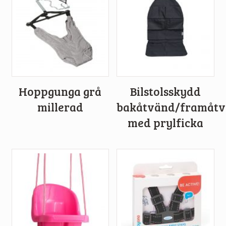
Hoppgunga grå
Bilstolsskydd
millerad
bakåtvänd/framåt
med prylficka