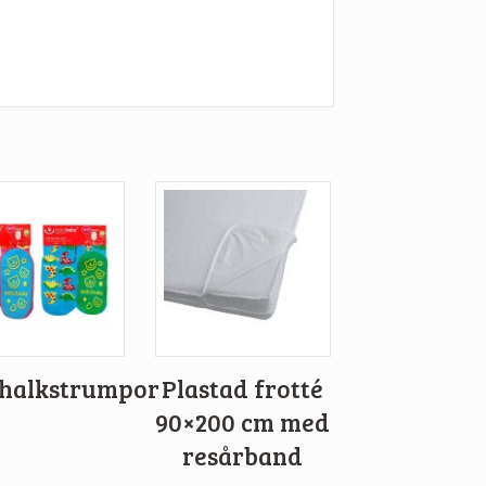
ihalkstrumpor
Plastad frotté
90×200 cm med
resårband