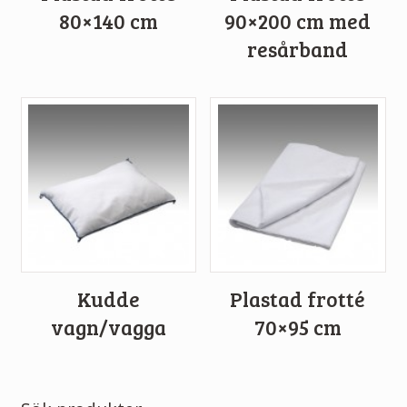
80×140 cm
90×200 cm med
resårband
Kudde
Plastad frotté
vagn/vagga
70×95 cm