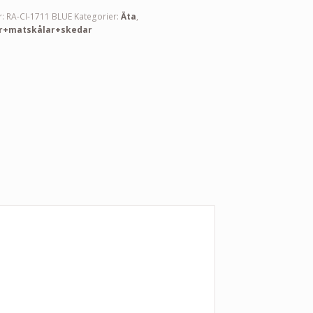
r:
RA-CI-1711 BLUE
Kategorier:
Äta
,
r+matskålar+skedar