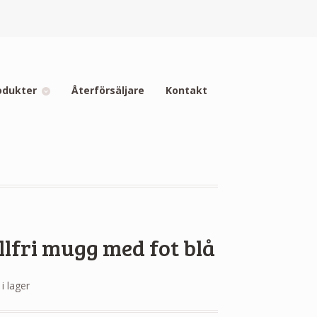
odukter
Återförsäljare
Kontakt
llfri mugg med fot blå
 i lager