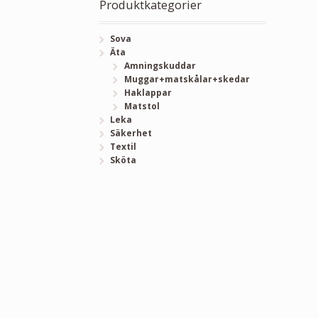
Produktkategorier
Sova
Äta
Amningskuddar
Muggar+matskålar+skedar
Haklappar
Matstol
Leka
Säkerhet
Textil
Sköta