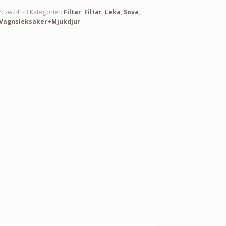
r:
zw241-3
Kategorier:
Filtar
,
Filtar
,
Leka
,
Sova
,
Vagnsleksaker+Mjukdjur