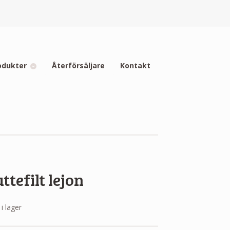
odukter
Återförsäljare
Kontakt
ttefilt lejon
 i lager