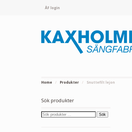
ÅF login
Home
/
Produkter
/
Snuttefilt lejon
Sök produkter
Sök