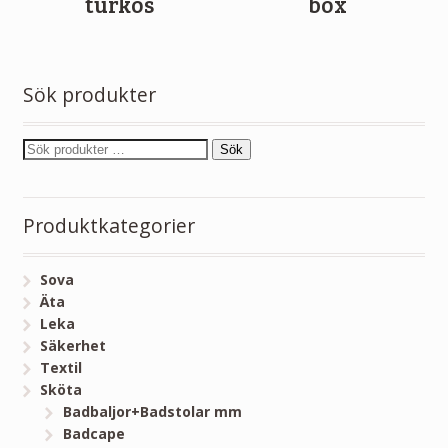
turkos
box
Sök produkter
Sök
Produktkategorier
Sova
Äta
Leka
Säkerhet
Textil
Sköta
Badbaljor+Badstolar mm
Badcape