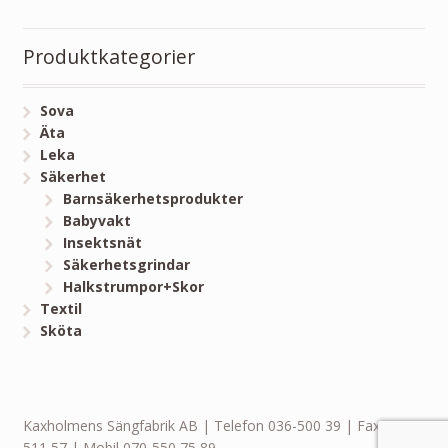
Produktkategorier
Sova
Äta
Leka
Säkerhet
Barnsäkerhetsprodukter
Babyvakt
Insektsnät
Säkerhetsgrindar
Halkstrumpor+Skor
Textil
Sköta
Kaxholmens Sängfabrik AB | Telefon 036-500 39 | Fax 036-
511 57 | Mobil 070-550 75 89