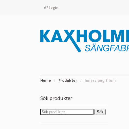
ÅF login
Home
/
Produkter
/
Innerslang 8 tum
Sök produkter
Sök