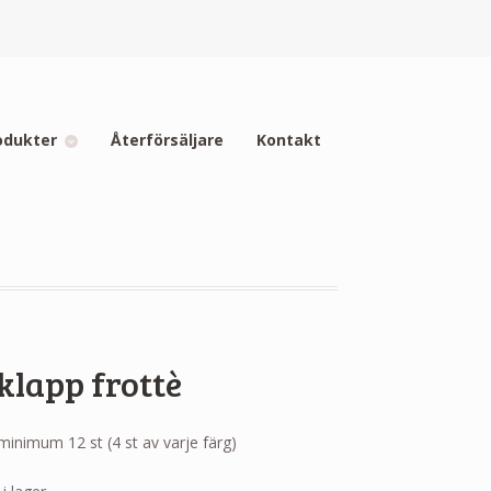
odukter
Återförsäljare
Kontakt
lapp frottè
minimum 12 st (4 st av varje färg)