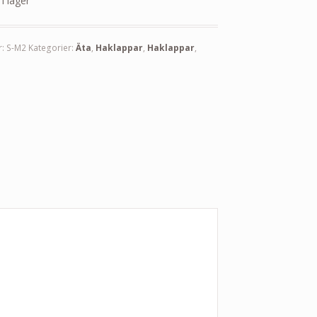
 i lager
r:
S-M2
Kategorier:
Äta
,
Haklappar
,
Haklappar
,