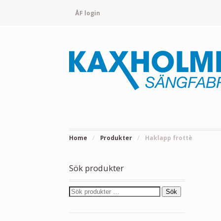
ÅF login
Home
/
Produkter
/
Haklapp frottè
Sök produkter
Sök