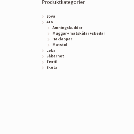
Produktkategorier
Sova
Äta
Amningskuddar
Muggar+matskålar+skedar
Haklappar
Matstol
Leka
Säkerhet
Textil
Sköta