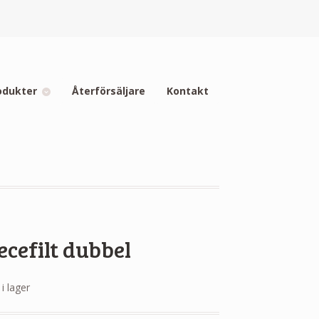
odukter
Återförsäljare
Kontakt
ecefilt dubbel
 i lager