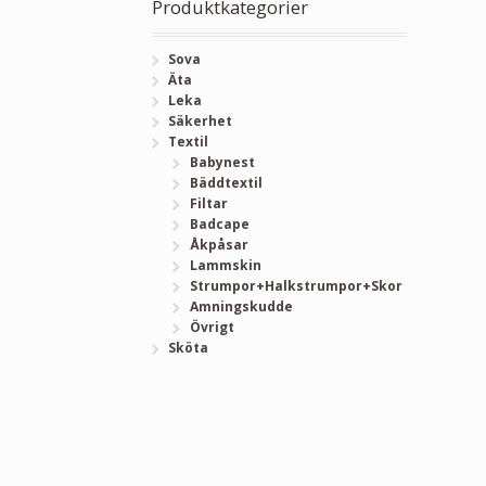
Produktkategorier
Sova
Äta
Leka
Säkerhet
Textil
Babynest
Bäddtextil
Filtar
Badcape
Åkpåsar
Lammskin
Strumpor+Halkstrumpor+Skor
Amningskudde
Övrigt
Sköta