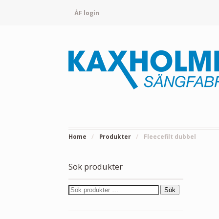
ÅF login
Home
/
Produkter
/
Fleecefilt dubbel
Sök produkter
Sök