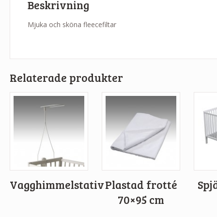
Beskrivning
Mjuka och sköna fleecefiltar
Relaterade produkter
Vagghimmelstativ
Plastad frotté
Spj
70×95 cm