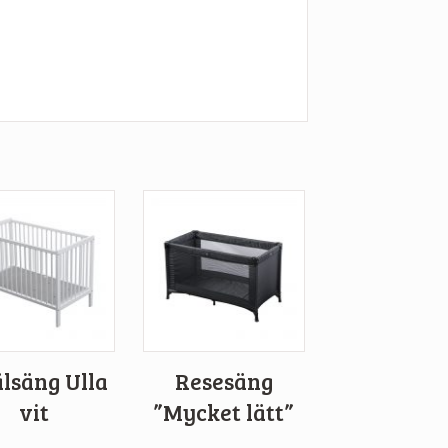
älsäng Ulla
Resesäng
vit
”Mycket lätt”