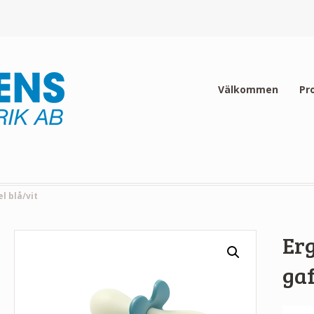
Välkommen
Pr
l blå/vit
Er
gaf