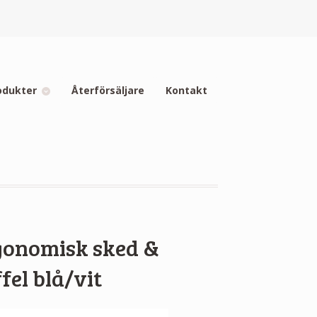
odukter
Återförsäljare
Kontakt
gonomisk sked &
fel blå/vit