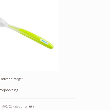
i mixade färger
 förpackning
r:
969/02
Kategorier:
Äta
,