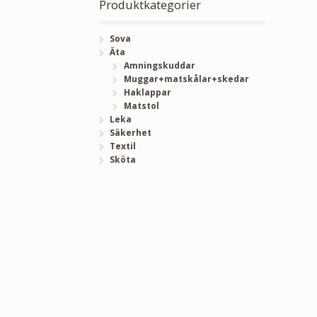
Produktkategorier
Sova
Äta
Amningskuddar
Muggar+matskålar+skedar
Haklappar
Matstol
Leka
Säkerhet
Textil
Sköta