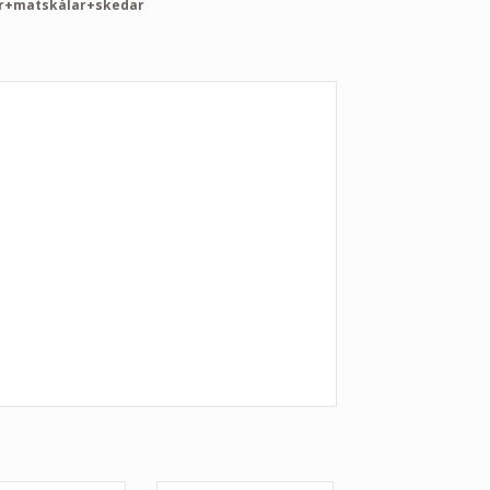
r+matskålar+skedar