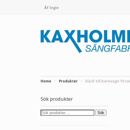
ÅF login
Home
/
Produkter
/
Däck till barnvagn 10 t
Sök produkter
Sök