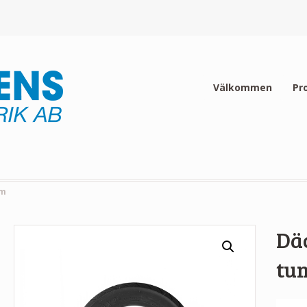
Välkommen
Pr
um
Däc
tu