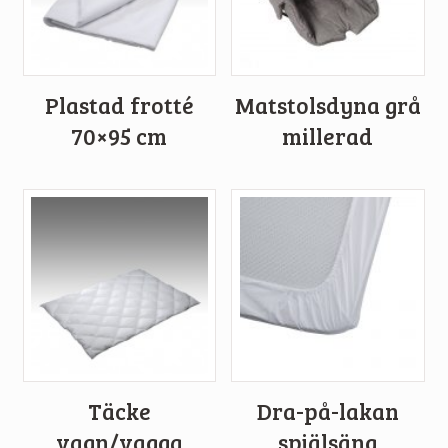
Plastad frotté
Matstolsdyna grå
70×95 cm
millerad
Täcke
Dra-på-lakan
vagn/vagga
spjälsäng