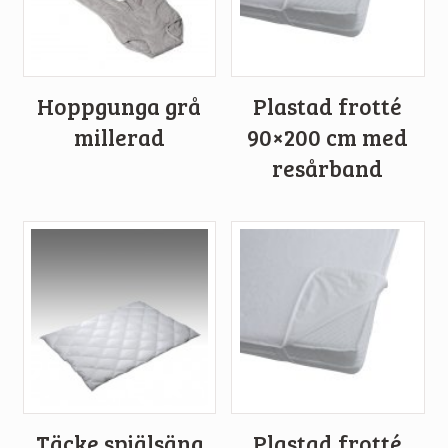
Hoppgunga grå
Plastad frotté
millerad
90×200 cm med
resårband
Täcke spjälsäng
Plastad frotté