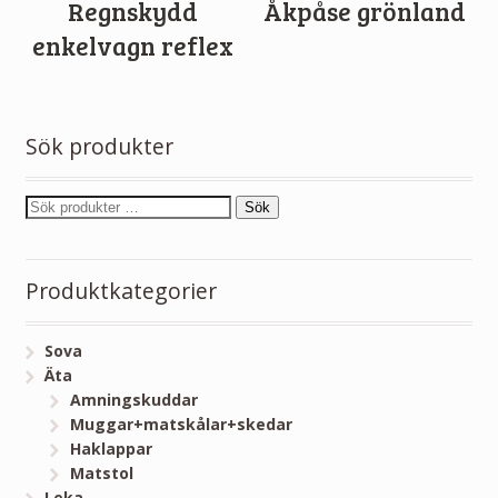
Regnskydd
Åkpåse grönland
enkelvagn reflex
Sök produkter
Sök
Produktkategorier
Sova
Äta
Amningskuddar
Muggar+matskålar+skedar
Haklappar
Matstol
Leka