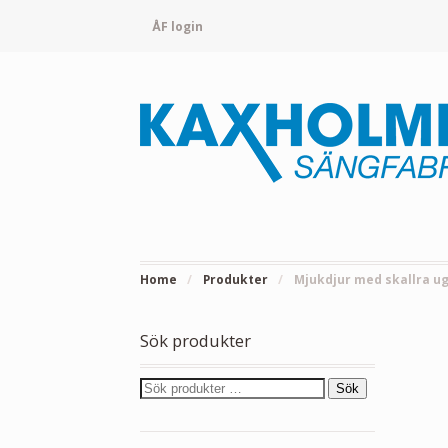
ÅF login
Home
/
Produkter
/
Mjukdjur med skallra u
Sök produkter
Sök