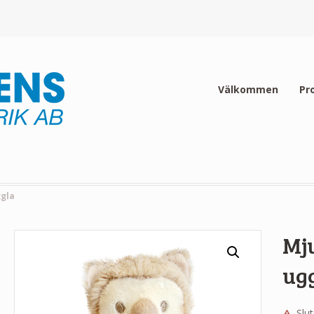
Välkommen
Pr
ggla
Mj
ug
Slut