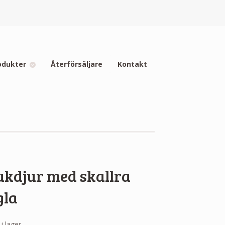
odukter
Återförsäljare
Kontakt
ukdjur med skallra
gla
 i lager